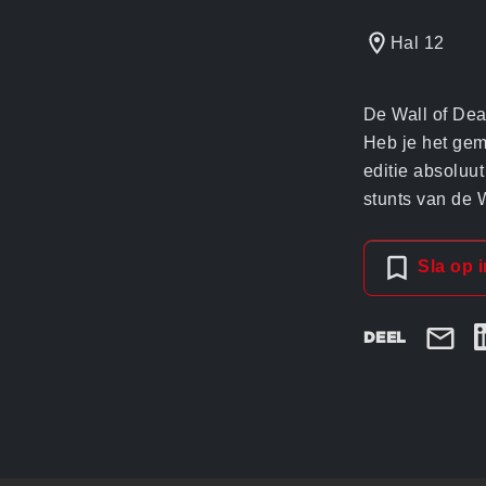
Hal 12
De Wall of Dea
Heb je het gem
editie absoluu
stunts van de W
Sla op 
DEEL