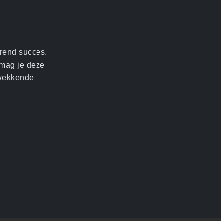
erend succes.
 mag je deze
gwekkende