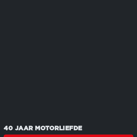
MEER MOTORMOMENTEN OM
NIET TE MISSEN?
Bekijk ze allemaal
40 JAAR MOTORLIEFDE