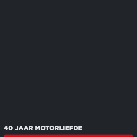
MEER MOTORMOMENTEN OM
NIET TE MISSEN?
Bekijk ze allemaal
40 JAAR MOTORLIEFDE