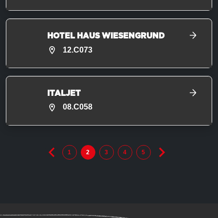
HOTEL HAUS WIESENGRUND
12.C073
ITALJET
08.C058
1
2
3
4
5