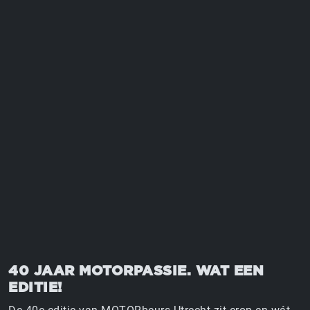
MOTORBEURS UTRECHT
18 T/M 21 FEBRUARI 2027 | JAARBEURS UTRECHT
40 JAAR MOTORPASSIE. WAT EEN
EDITIE!