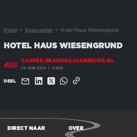
Home
>
Exposanten
>
Hotel Haus Wiesengrund
HOTEL HAUS WIESENGRUND
CASPER.BRANDS@JAARBEURS.NL
29 JUNI 2026
0 MIN
DEEL
DIRECT NAAR
OVER