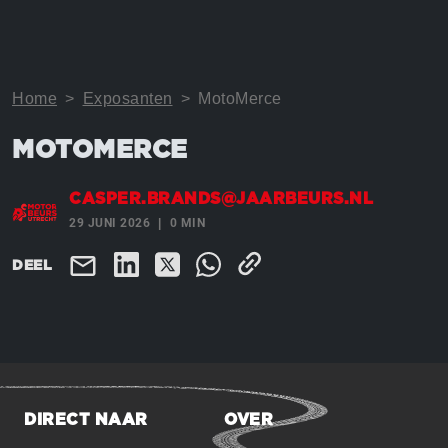
Home
>
Exposanten
>
MotoMerce
MOTOMERCE
CASPER.BRANDS@JAARBEURS.NL
29 JUNI 2026
0 MIN
DEEL
DIRECT NAAR
OVER